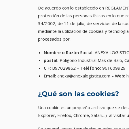
De acuerdo con lo establecido en REGLAME
protección de las personas físicas en lo que r
34/2002, de 11 de julio, de servicios de la s
mediante la utilización de cookies y tecnologí
procesados por:
Nombre o Razón Social:
ANEXA LOGISTIC
postal
:
Poligono Industrial Mas de Balo, Ca
CIF:
B97029862 –
Teléfono:
961609929
Email
:
anexa@anexalogistica.com –
Web:
h
¿Qué son las cookies?
Una cookie es un pequeño archivo que se desc
Explorer, Firefox, Chrome, Safari…) al visitar 
En general, estas tecnologías pueden servir 