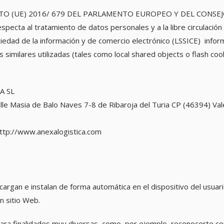
NTO (UE) 2016/ 679 DEL PARLAMENTO EUROPEO Y DEL CONSEJO de 
especta al tratamiento de datos personales y a la libre circulaci
ociedad de la información y de comercio electrónico (LSSICE) inf
as similares utilizadas (tales como local shared objects o flash c
A SL
lle Masia de Balo Naves 7-8 de Ribaroja del Turia CP (46394) Val
ttp://www.anexalogistica.com
argan e instalan de forma automática en el dispositivo del usuar
un sitio Web.
para finalidades muy diversas, como, por ejemplo, reconocerte c